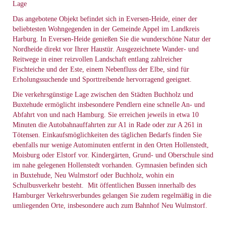
Lage
Das angebotene Objekt befindet sich in Eversen-Heide, einer der
beliebtesten Wohngegenden in der Gemeinde Appel im Landkreis
Harburg. In Eversen-Heide genießen Sie die wunderschöne Natur der
Nordheide direkt vor Ihrer Haustür. Ausgezeichnete Wander- und
Reitwege in einer reizvollen Landschaft entlang zahlreicher
Fischteiche und der Este, einem Nebenfluss der Elbe, sind für
Erholungssuchende und Sporttreibende hervorragend geeignet.
Die verkehrsgünstige Lage zwischen den Städten Buchholz und
Buxtehude ermöglicht insbesondere Pendlern eine schnelle An- und
Abfahrt von und nach Hamburg. Sie erreichen jeweils in etwa 10
Minuten die Autobahnauffahrten zur A1 in Rade oder zur A 261 in
Tötensen. Einkaufsmöglichkeiten des täglichen Bedarfs finden Sie
ebenfalls nur wenige Autominuten entfernt in den Orten Hollenstedt,
Moisburg oder Elstorf vor. Kindergärten, Grund- und Oberschule sind
im nahe gelegenen Hollenstedt vorhanden. Gymnasien befinden sich
in Buxtehude, Neu Wulmstorf oder Buchholz, wohin ein
Schulbusverkehr besteht. Mit öffentlichen Bussen innerhalb des
Hamburger Verkehrsverbundes gelangen Sie zudem regelmäßig in die
umliegenden Orte, insbesondere auch zum Bahnhof Neu Wulmstorf.