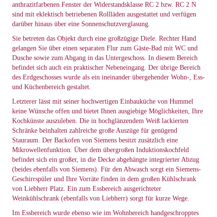
anthrazitfarbenen Fenster der Widerstandsklasse RC 2 bzw. RC 2 N
sind mit eklektisch betriebenen Rollläden ausgestattet und verfügen
darüber hinaus über eine Sonnenschutzverglasung.
Sie betreten das Objekt durch eine großzügige Diele. Rechter Hand
gelangen Sie über einen separaten Flur zum Gäste-Bad mit WC und
Dusche sowie zum Abgang in das Untergeschoss. In diesem Bereich
befindet sich auch ein praktischer Nebeneingang. Der übrige Bereich
des Erdgeschosses wurde als ein ineinander übergehender Wohn-, Ess-
und Küchenbereich gestaltet.
Letzterer lässt mit seiner hochwertigen Einbauküche von Hummel
keine Wünsche offen und bietet Ihnen ausgiebige Möglichkeiten, Ihre
Kochkünste auszuleben. Die in hochglänzendem Weiß lackierten
Schränke beinhalten zahlreiche große Auszüge für genügend
Stauraum. Der Backofen von Siemens besitzt zusätzlich eine
Mikrowellenfunktion. Über dem übergroßen Induktionskochfeld
befindet sich ein großer, in die Decke abgehängte integrierter Abzug
(beides ebenfalls von Siemens). Für den Abwasch sorgt ein Siemens-
Geschirrspüler und Ihre Vorräte finden in dem großen Kühlschrank
von Liebherr Platz. Ein zum Essbereich ausgerichteter
Weinkühlschrank (ebenfalls von Liebherr) sorgt für kurze Wege.
Im Essbereich wurde ebenso wie im Wohnbereich handgeschropptes