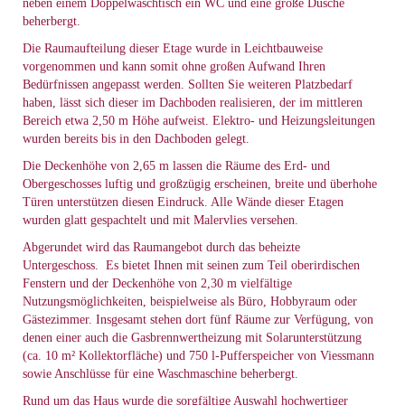
neben einem Doppelwaschtisch ein WC und eine große Dusche
beherbergt.
Die Raumaufteilung dieser Etage wurde in Leichtbauweise
vorgenommen und kann somit ohne großen Aufwand Ihren
Bedürfnissen angepasst werden. Sollten Sie weiteren Platzbedarf
haben, lässt sich dieser im Dachboden realisieren, der im mittleren
Bereich etwa 2,50 m Höhe aufweist. Elektro- und Heizungsleitungen
wurden bereits bis in den Dachboden gelegt.
Die Deckenhöhe von 2,65 m lassen die Räume des Erd- und
Obergeschosses luftig und großzügig erscheinen, breite und überhohe
Türen unterstützen diesen Eindruck. Alle Wände dieser Etagen
wurden glatt gespachtelt und mit Malervlies versehen.
Abgerundet wird das Raumangebot durch das beheizte
Untergeschoss. Es bietet Ihnen mit seinen zum Teil oberirdischen
Fenstern und der Deckenhöhe von 2,30 m vielfältige
Nutzungsmöglichkeiten, beispielweise als Büro, Hobbyraum oder
Gästezimmer. Insgesamt stehen dort fünf Räume zur Verfügung, von
denen einer auch die Gasbrennwertheizung mit Solarunterstützung
(ca. 10 m² Kollektorfläche) und 750 l-Pufferspeicher von Viessmann
sowie Anschlüsse für eine Waschmaschine beherbergt.
Rund um das Haus wurde die sorgfältige Auswahl hochwertiger