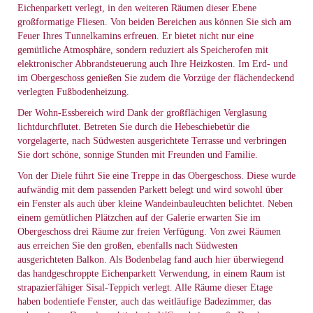
Eichenparkett verlegt, in den weiteren Räumen dieser Ebene
großformatige Fliesen. Von beiden Bereichen aus können Sie sich am
Feuer Ihres Tunnelkamins erfreuen. Er bietet nicht nur eine
gemütliche Atmosphäre, sondern reduziert als Speicherofen mit
elektronischer Abbrandsteuerung auch Ihre Heizkosten. Im Erd- und
im Obergeschoss genießen Sie zudem die Vorzüge der flächendeckend
verlegten Fußbodenheizung.
Der Wohn-Essbereich wird Dank der großflächigen Verglasung
lichtdurchflutet. Betreten Sie durch die Hebeschiebetür die
vorgelagerte, nach Südwesten ausgerichtete Terrasse und verbringen
Sie dort schöne, sonnige Stunden mit Freunden und Familie.
Von der Diele führt Sie eine Treppe in das Obergeschoss. Diese wurde
aufwändig mit dem passenden Parkett belegt und wird sowohl über
ein Fenster als auch über kleine Wandeinbauleuchten belichtet. Neben
einem gemütlichen Plätzchen auf der Galerie erwarten Sie im
Obergeschoss drei Räume zur freien Verfügung. Von zwei Räumen
aus erreichen Sie den großen, ebenfalls nach Südwesten
ausgerichteten Balkon. Als Bodenbelag fand auch hier überwiegend
das handgeschroppte Eichenparkett Verwendung, in einem Raum ist
strapazierfähiger Sisal-Teppich verlegt. Alle Räume dieser Etage
haben bodentiefe Fenster, auch das weitläufige Badezimmer, das