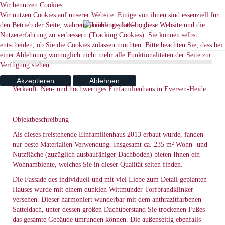
Wir benutzen Cookies
Wir nutzen Cookies auf unserer Website. Einige von ihnen sind essenziell für
den Betrieb der Seite, während andere uns helfen, diese Website und die
Nutzererfahrung zu verbessern (Tracking Cookies). Sie können selbst
entscheiden, ob Sie die Cookies zulassen möchten. Bitte beachten Sie, dass bei
einer Ablehnung womöglich nicht mehr alle Funktionalitäten der Seite zur
Verfügung stehen.
Akzeptieren
Ablehnen
Verkauft: Neu- und hochwertiges Einfamilienhaus in Eversen-Heide
Objektbeschreibung
Als dieses freistehende Einfamilienhaus 2013 erbaut wurde, fanden
nur beste Materialien Verwendung. Insgesamt ca. 235 m² Wohn- und
Nutzfläche (zuzüglich ausbaufähiger Dachboden) bieten Ihnen ein
Wohnambiente, welches Sie in dieser Qualität selten finden.
Die Fassade des individuell und mit viel Liebe zum Detail geplanten
Hauses wurde mit einem dunklen Wittmunder Torfbrandklinker
versehen. Dieser harmoniert wunderbar mit dem anthrazitfarbenen
Satteldach, unter dessen großen Dachüberstand Sie trockenen Fußes
das gesamte Gebäude umrunden können. Die außenseitig ebenfalls