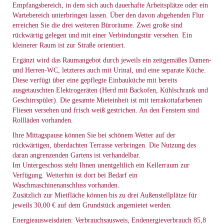
Empfangsbereich, in dem sich auch dauerhafte Arbeitsplätze oder ein
Wartebereich unterbringen lassen. Über den davon abgehenden Flur
erreichen Sie die drei weiteren Büroräume. Zwei große sind
rückwärtig gelegen und mit einer Verbindungstür versehen. Ein
kleinerer Raum ist zur Straße orientiert.
Ergänzt wird das Raumangebot durch jeweils ein zeitgemäßes Damen-
und Herren-WC, letzteres auch mit Urinal, und eine separate Küche.
Diese verfügt über eine gepflegte Einbauküche mit bereits
ausgetauschten Elektrogeräten (Herd mit Backofen, Kühlschrank und
Geschirrspüler). Die gesamte Mieteinheit ist mit terrakottafarbenen
Fliesen versehen und frisch weiß gestrichen. An den Fenstern sind
Rollläden vorhanden.
Ihre Mittagspause können Sie bei schönem Wetter auf der
rückwärtigen, überdachten Terrasse verbringen. Die Nutzung des
daran angrenzenden Gartens ist verhandelbar.
Im Untergeschoss steht Ihnen unentgeltlich ein Kellerraum zur
Verfügung. Weiterhin ist dort bei Bedarf ein
Waschmaschinenanschluss vorhanden.
Zusätzlich zur Mietfläche können bis zu drei Außenstellplätze für
jeweils 30,00 € auf dem Grundstück angemietet werden.
Energieausweisdaten: Verbrauchsausweis, Endenergieverbrauch 85,8