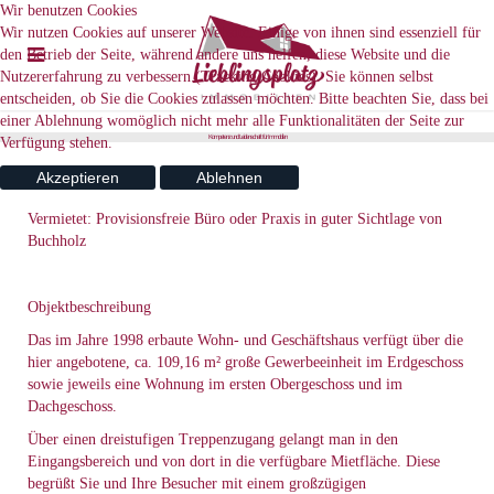
Wir benutzen Cookies
Wir nutzen Cookies auf unserer Website. Einige von ihnen sind essenziell für
den Betrieb der Seite, während andere uns helfen, diese Website und die
Nutzererfahrung zu verbessern (Tracking Cookies). Sie können selbst
entscheiden, ob Sie die Cookies zulassen möchten. Bitte beachten Sie, dass bei
einer Ablehnung womöglich nicht mehr alle Funktionalitäten der Seite zur
K
o
m
p
e
t
e
n
z
u
n
d
L
e
d
e
n
s
c
h
a
f
t
f
ü
r
I
m
m
o
b
e
n
Verfügung stehen.
Akzeptieren
Ablehnen
Vermietet: Provisionsfreie Büro oder Praxis in guter Sichtlage von
Buchholz
Objektbeschreibung
Das im Jahre 1998 erbaute Wohn- und Geschäftshaus verfügt über die
hier angebotene, ca. 109,16 m² große Gewerbeeinheit im Erdgeschoss
sowie jeweils eine Wohnung im ersten Obergeschoss und im
Dachgeschoss.
Über einen dreistufigen Treppenzugang gelangt man in den
Eingangsbereich und von dort in die verfügbare Mietfläche. Diese
begrüßt Sie und Ihre Besucher mit einem großzügigen