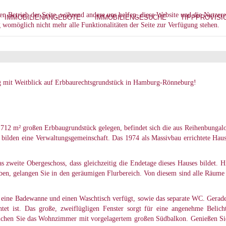
den Betrieb der Seite, während andere uns helfen, diese Website und die Nutzer
IMMOBILIENANGEBOTE
IMMOBILIENGESUCHE
TIPPPROVISI
g womöglich nicht mehr alle Funktionalitäten der Seite zur Verfügung stehen.
 mit Weitblick auf Erbbaurechtsgrundstück in Hamburg-Rönneburg!
.712 m² großen Erbbaugrundstück gelegen, befindet sich die aus Reihenbunga
ilden eine Verwaltungsgemeinschaft. Das 1974 als Massivbau errichtete Haus,
s zweite Obergeschoss, dass gleichzeitig die Endetage dieses Hauses bildet. H
 gelangen Sie in den geräumigen Flurbereich. Von diesem sind alle Räume err
eine Badewanne und einen Waschtisch verfügt, sowie das separate WC. Gerade
tet ist. Das große, zweiflügligen Fenster sorgt für eine angenehme Belic
ichen Sie das Wohnzimmer mit vorgelagertem großen Südbalkon. Genießen Sie 