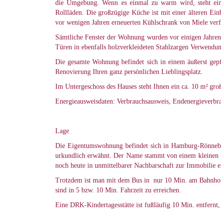
die Umgebung. Wenn es einmal zu warm wird, steht ein
Rollläden. Die großzügige Küche ist mit einer älteren Ein
vor wenigen Jahren erneuerten Kühlschrank von Miele verf
Sämtliche Fenster der Wohnung wurden vor einigen Jahren 
Türen in ebenfalls holzverkleideten Stahlzargen Verwendu
Die gesamte Wohnung befindet sich in einem äußerst gepfle
Renovierung Ihren ganz persönlichen Lieblingsplatz.
Im Untergeschoss des Hauses steht Ihnen ein ca. 10 m² gro
Energieausweisdaten: Verbrauchsausweis, Endenergieverbra
Lage
Die Eigentumswohnung befindet sich in Hamburg-Rönnebu
urkundlich erwähnt. Der Name stammt von einem kleinen B
noch heute in unmittelbarer Nachbarschaft zur Immobilie er
Trotzdem ist man mit dem Bus in nur 10 Min. am Bahnhof H
sind in 5 bzw. 10 Min. Fahrzeit zu erreichen.
Eine DRK-Kindertagesstätte ist fußläufig 10 Min. entfernt