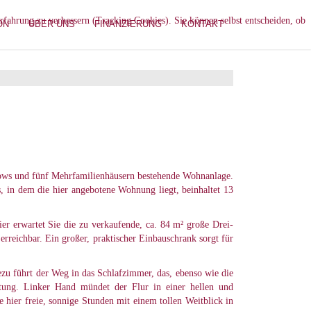
erfahrung zu verbessern (Tracking Cookies). Sie können selbst entscheiden, ob
ON
ÜBER UNS
FINANZIERUNG
KONTAKT
lows und fünf Mehrfamilienhäusern bestehende Wohnanlage.
 in dem die hier angebotene Wohnung liegt, beinhaltet 13
ier erwartet Sie die zu verkaufende, ca. 84 m² große Drei-
eichbar. Ein großer, praktischer Einbauschrank sorgt für
zu führt der Weg in das Schlafzimmer, das, ebenso wie die
htung. Linker Hand mündet der Flur in einer hellen und
hier freie, sonnige Stunden mit einem tollen Weitblick in