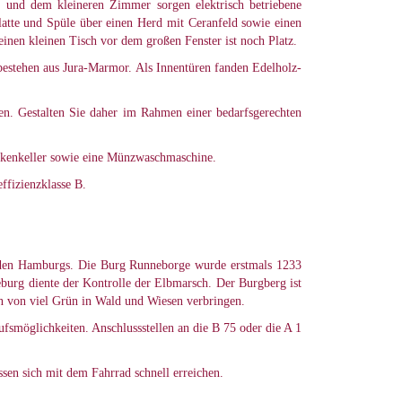
und dem kleineren Zimmer sorgen elektrisch betriebene
latte und Spüle über einen Herd mit Ceranfeld sowie einen
inen kleinen Tisch vor dem großen Fenster ist noch Platz.
bestehen aus Jura-Marmor. Als Innentüren fanden Edelholz-
ben. Gestalten Sie daher im Rahmen einer bedarfsgerechten
ockenkeller sowie eine Münzwaschmaschine.
ffizienzklasse B.
üden Hamburgs. Die Burg Runneborge wurde erstmals 1233
urg diente der Kontrolle der Elbmarsch. Der Burgberg ist
ten von viel Grün in Wald und Wiesen verbringen.
smöglichkeiten. Anschlussstellen an die B 75 oder die A 1
sen sich mit dem Fahrrad schnell erreichen.