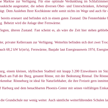
e Markise zur Verfügung. Für eine optimale Verdunklung im Schlafzimmer 
bauküche ausgestattet, die neben diversen Ober- und Unterschränken, Arbeitsp
ügt. Dem Ausleben Ihrer Kochkünste steht somit nichts im Wege und auch für e
bereits erneuert und befinden sich in einem guten Zustand. Die Fensterbänke 
ng. Beheizt wird die Anlage über Fernwärme.
gten, älteren Zustand. Fast scheint es, als wäre die Zeit hier stehen geblie
ßer, privater Kellerraum zur Verfügung. Weiterhin befinden sich dort zwei Tr
uch 68,2 kW h/(m²a), Fernwärme, Baujahr laut Energieausweis 1974, Energiee
rg, einem kleinen, idyllischen Stadtteil mit knapp 3.200 Einwohnern im S
ach am Fuß der Burg, genannt Rönne, mit der Bedeutung Rinnsal. Die Rönneb
kennbar. Rönneburg ist ideal für Naturliebhaber, die ihre Freizeit gern inmit
arburg und dem benachbarten Phoenix-Center mit seinen vielfältigen Einkauf
, die Grundschule nur wenig weiter. Auch sämtliche weiterführenden Schulen las