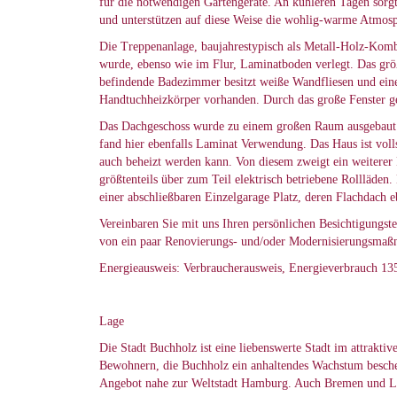
für die notwendigen Gartengeräte. An kühleren Tagen sorg
und unterstützen auf diese Weise die wohlig-warme Atmosp
Die Treppenanlage, baujahrestypisch als Metall-Holz-Kombi
wurde, ebenso wie im Flur, Laminatboden verlegt. Das grö
befindende Badezimmer besitzt weiße Wandfliesen und ei
Handtuchheizkörper vorhanden. Durch das große Fenster ge
Das Dachgeschoss wurde zu einem großen Raum ausgebaut un
fand hier ebenfalls Laminat Verwendung. Das Haus ist volls
auch beheizt werden kann. Von diesem zweigt ein weiterer
größtenteils über zum Teil elektrisch betriebene Rollläde
einer abschließbaren Einzelgarage Platz, deren Flachdach eb
Vereinbaren Sie mit uns Ihren persönlichen Besichtigungs
von ein paar Renovierungs- und/oder Modernisierungsmaßnah
Energieausweis: Verbraucherausweis, Energieverbrauch 135
Lage
Die Stadt Buchholz ist eine liebenswerte Stadt im attrakt
Bewohnern, die Buchholz ein anhaltendes Wachstum besch
Angebot nahe zur Weltstadt Hamburg. Auch Bremen und Lüne