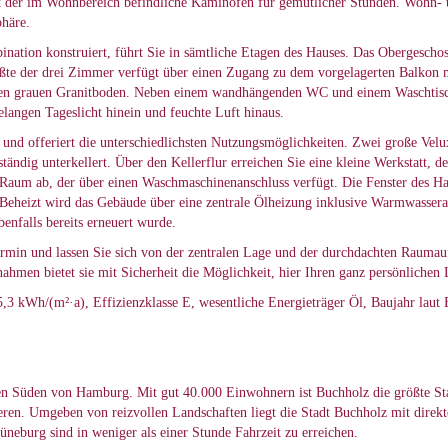
t der im Wohnbereich befindliche Kaminofen für gemütlicher Stunden. Wohn- 
häre.
nation konstruiert, führt Sie in sämtliche Etagen des Hauses. Das Obergeschos
ßte der drei Zimmer verfügt über einen Zugang zu dem vorgelagerten Balkon mi
nen grauen Granitboden. Neben einem wandhängenden WC und einem Waschtisch
langen Tageslicht hinein und feuchte Luft hinaus.
d offeriert die unterschiedlichsten Nutzungsmöglichkeiten. Zwei große Velux
tändig unterkellert. Über den Kellerflur erreichen Sie eine kleine Werkstatt, d
 Raum ab, der über einen Waschmaschinenanschluss verfügt. Die Fenster des Ha
n. Beheizt wird das Gebäude über eine zentrale Ölheizung inklusive Warmwassera
enfalls bereits erneuert wurde.
termin und lassen Sie sich von der zentralen Lage und der durchdachten Rauma
men bietet sie mit Sicherheit die Möglichkeit, hier Ihren ganz persönlichen L
,3 kWh/(m²·a), Effizienzklasse E, wesentliche Energieträger Öl, Baujahr laut
iven Süden von Hamburg. Mit gut 40.000 Einwohnern ist Buchholz die größte St
eren. Umgeben von reizvollen Landschaften liegt die Stadt Buchholz mit dir
burg sind in weniger als einer Stunde Fahrzeit zu erreichen.