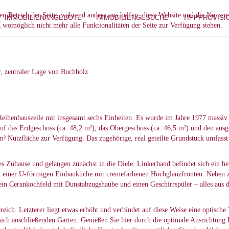
den Betrieb der Seite, während andere uns helfen, diese Website und die Nutzer
IMMOBILIENANGEBOTE
IMMOBILIENGESUCHE
TIPPPROVISI
g womöglich nicht mehr alle Funktionalitäten der Seite zur Verfügung stehen.
r, zentraler Lage von Buchholz
r Reihenhauszeile mit insgesamt sechs Einheiten. Es wurde im Jahre 1977 massi
 auf das Erdgeschoss (ca. 48,2 m²), das Obergeschoss (ca. 46,5 m²) und den au
 m² Nutzfläche zur Verfügung. Das zugehörige, real geteilte Grundstück umfasst
es Zuhause und gelangen zunächst in die Diele. Linkerhand befindet sich ein he
 mit einer U-förmigen Einbauküche mit cremefarbenen Hochglanzfronten. Neben 
ein Cerankochfeld mit Dunstabzugshaube und einen Geschirrspüler – alles aus
eich. Letzterer liegt etwas erhöht und verbindet auf diese Weise eine optisch
sich anschließenden Garten. Genießen Sie hier durch die optimale Ausrichtung