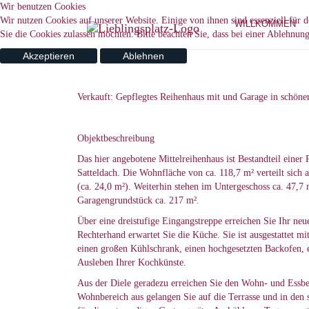
Wir benutzen Cookies
Wir nutzen Cookies auf unserer Website. Einige von ihnen sind essenziell für 
WILLKOMMEN
Sie die Cookies zulassen möchten. Bitte beachten Sie, dass bei einer Ablehnun
Akzeptieren
Ablehnen
Verkauft: Gepflegtes Reihenhaus mit und Garage in schöne
Objektbeschreibung
Das hier angebotene Mittelreihenhaus ist Bestandteil eine
Satteldach. Die Wohnfläche von ca. 118,7 m² verteilt sich
(ca. 24,0 m²). Weiterhin stehen im Untergeschoss ca. 47,7
Garagengrundstück ca. 217 m².
Über eine dreistufige Eingangstreppe erreichen Sie Ihr neu
Rechterhand erwartet Sie die Küche. Sie ist ausgestattet
einen großen Kühlschrank, einen hochgesetzten Backofen, 
Ausleben Ihrer Kochkünste.
Aus der Diele geradezu erreichen Sie den Wohn- und Essber
Wohnbereich aus gelangen Sie auf die Terrasse und in den 