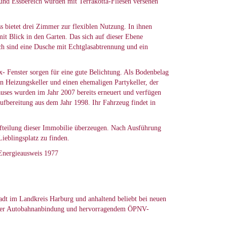
und Essbereich wurden mit Terrakotta-Fliesen versehen
s bietet drei Zimmer zur flexiblen Nutzung. In ihnen
t Blick in den Garten. Das sich auf dieser Ebene
 sind eine Dusche mit Echtglasabtrennung und ein
- Fenster sorgen für eine gute Belichtung. Als Bodenbelag
en Heizungskeller und einen ehemaligen Partykeller, der
uses wurden im Jahr 2007 bereits erneuert und verfügen
ufbereitung aus dem Jahr 1998. Ihr Fahrzeug findet in
ufteilung dieser Immobilie überzeugen. Nach Ausführung
ieblingsplatz zu finden.
 Energieausweis 1977
adt im Landkreis Harburg und anhaltend beliebt bei neuen
ekter Autobahnanbindung und hervorragendem ÖPNV-