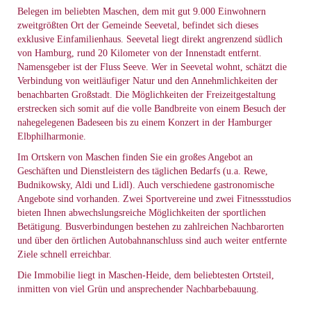
Belegen im beliebten Maschen, dem mit gut 9.000 Einwohnern
zweitgrößten Ort der Gemeinde Seevetal, befindet sich dieses
exklusive Einfamilienhaus. Seevetal liegt direkt angrenzend südlich
von Hamburg, rund 20 Kilometer von der Innenstadt entfernt.
Namensgeber ist der Fluss Seeve. Wer in Seevetal wohnt, schätzt die
Verbindung von weitläufiger Natur und den Annehmlichkeiten der
benachbarten Großstadt. Die Möglichkeiten der Freizeitgestaltung
erstrecken sich somit auf die volle Bandbreite von einem Besuch der
nahegelegenen Badeseen bis zu einem Konzert in der Hamburger
Elbphilharmonie.
Im Ortskern von Maschen finden Sie ein großes Angebot an
Geschäften und Dienstleistern des täglichen Bedarfs (u.a. Rewe,
Budnikowsky, Aldi und Lidl). Auch verschiedene gastronomische
Angebote sind vorhanden. Zwei Sportvereine und zwei Fitnessstudios
bieten Ihnen abwechslungsreiche Möglichkeiten der sportlichen
Betätigung. Busverbindungen bestehen zu zahlreichen Nachbarorten
und über den örtlichen Autobahnanschluss sind auch weiter entfernte
Ziele schnell erreichbar.
Die Immobilie liegt in Maschen-Heide, dem beliebtesten Ortsteil,
inmitten von viel Grün und ansprechender Nachbarbebauung.