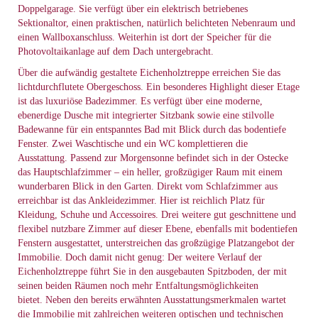
Doppelgarage. Sie verfügt über ein elektrisch betriebenes
Sektionaltor, einen praktischen, natürlich belichteten Nebenraum und
einen Wallboxanschluss. Weiterhin ist dort der Speicher für die
Photovoltaikanlage auf dem Dach untergebracht.
Über die aufwändig gestaltete Eichenholztreppe erreichen Sie das
lichtdurchflutete Obergeschoss. Ein besonderes Highlight dieser Etage
ist das luxuriöse Badezimmer. Es verfügt über eine moderne,
ebenerdige Dusche mit integrierter Sitzbank sowie eine stilvolle
Badewanne für ein entspanntes Bad mit Blick durch das bodentiefe
Fenster. Zwei Waschtische und ein WC komplettieren die
Ausstattung. Passend zur Morgensonne befindet sich in der Ostecke
das Hauptschlafzimmer – ein heller, großzügiger Raum mit einem
wunderbaren Blick in den Garten. Direkt vom Schlafzimmer aus
erreichbar ist das Ankleidezimmer. Hier ist reichlich Platz für
Kleidung, Schuhe und Accessoires. Drei weitere gut geschnittene und
flexibel nutzbare Zimmer auf dieser Ebene, ebenfalls mit bodentiefen
Fenstern ausgestattet, unterstreichen das großzügige Platzangebot der
Immobilie. Doch damit nicht genug: Der weitere Verlauf der
Eichenholztreppe führt Sie in den ausgebauten Spitzboden, der mit
seinen beiden Räumen noch mehr Entfaltungsmöglichkeiten
bietet. Neben den bereits erwähnten Ausstattungsmerkmalen wartet
die Immobilie mit zahlreichen weiteren optischen und technischen