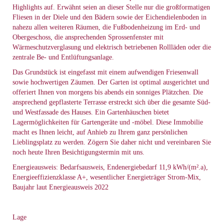
Highlights auf. Erwähnt seien an dieser Stelle nur die großformatigen
Fliesen in der Diele und den Bädern sowie der Eichendielenboden in
nahezu allen weiteren Räumen, die Fußbodenheizung im Erd- und
Obergeschoss, die ansprechenden Sprossenfenster mit
Wärmeschutzverglasung und elektrisch betriebenen Rollläden oder die
zentrale Be- und Entlüftungsanlage.
Das Grundstück ist eingefasst mit einem aufwendigen Friesenwall
sowie hochwertigen Zäumen. Der Garten ist optimal ausgerichtet und
offeriert Ihnen von morgens bis abends ein sonniges Plätzchen. Die
ansprechend gepflasterte Terrasse erstreckt sich über die gesamte Süd-
und Westfassade des Hauses. Ein Gartenhäuschen bietet
Lagermöglichkeiten für Gartengeräte und -möbel. Diese Immobilie
macht es Ihnen leicht, auf Anhieb zu Ihrem ganz persönlichen
Lieblingsplatz zu werden. Zögern Sie daher nicht und vereinbaren Sie
noch heute Ihren Besichtigungstermin mit uns.
Energieausweis: Bedarfsausweis, Endenergiebedarf 11,9 kWh/(m².a),
Energieeffizienzklasse A+, wesentlicher Energieträger Strom-Mix,
Baujahr laut Energieausweis 2022
Lage