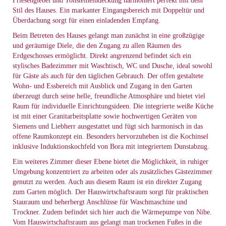
Friesengiebel und Tonsteineindeckung harmoniert perfekt mit dem
Stil des Hauses. Ein markanter Eingangsbereich mit Doppeltür und
Überdachung sorgt für einen einladenden Empfang.
Beim Betreten des Hauses gelangt man zunächst in eine großzügige
und geräumige Diele, die den Zugang zu allen Räumen des
Erdgeschosses ermöglicht. Direkt angrenzend befindet sich ein
stylisches Badezimmer mit Waschtisch, WC und Dusche, ideal sowohl
für Gäste als auch für den täglichen Gebrauch. Der offen gestaltete
Wohn- und Essbereich mit Ausblick und Zugang in den Garten
überzeugt durch seine helle, freundliche Atmosphäre und bietet viel
Raum für individuelle Einrichtungsideen. Die integrierte weiße Küche
ist mit einer Granitarbeitsplatte sowie hochwertigen Geräten von
Siemens und Liebherr ausgestattet und fügt sich harmonisch in das
offene Raumkonzept ein. Besonders hervorzuheben ist die Kochinsel
inklusive Induktionskochfeld von Bora mit integriertem Dunstabzug.
Ein weiteres Zimmer dieser Ebene bietet die Möglichkeit, in ruhiger
Umgebung konzentriert zu arbeiten oder als zusätzliches Gästezimmer
genutzt zu werden. Auch aus diesem Raum ist ein direkter Zugang
zum Garten möglich. Der Hauswirtschaftsraum sorgt für praktischen
Stauraum und beherbergt Anschlüsse für Waschmaschine und
Trockner. Zudem befindet sich hier auch die Wärmepumpe von Nibe.
Vom Hauswirtschaftsraum aus gelangt man trockenen Fußes in die