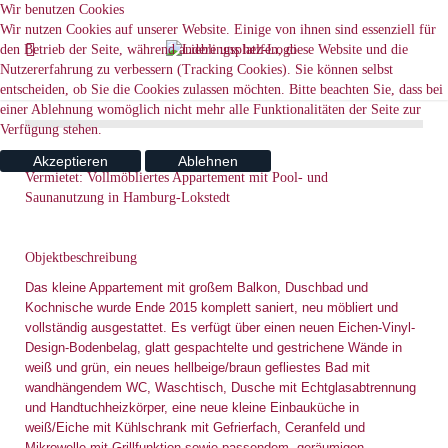
Wir benutzen Cookies
Wir nutzen Cookies auf unserer Website. Einige von ihnen sind essenziell für
den Betrieb der Seite, während andere uns helfen, diese Website und die
Nutzererfahrung zu verbessern (Tracking Cookies). Sie können selbst
entscheiden, ob Sie die Cookies zulassen möchten. Bitte beachten Sie, dass bei
einer Ablehnung womöglich nicht mehr alle Funktionalitäten der Seite zur
Verfügung stehen.
Akzeptieren
Ablehnen
Vermietet: Vollmöbliertes Appartement mit Pool- und
Saunanutzung in Hamburg-Lokstedt
Objektbeschreibung
Das kleine Appartement mit großem Balkon, Duschbad und
Kochnische wurde Ende 2015 komplett saniert, neu möbliert und
vollständig ausgestattet. Es verfügt über einen neuen Eichen-Vinyl-
Design-Bodenbelag, glatt gespachtelte und gestrichene Wände in
weiß und grün, ein neues hellbeige/braun gefliestes Bad mit
wandhängendem WC, Waschtisch, Dusche mit Echtglasabtrennung
und Handtuchheizkörper, eine neue kleine Einbauküche in
weiß/Eiche mit Kühlschrank mit Gefrierfach, Ceranfeld und
Mikrowelle mit Grillfunktion sowie passendem, geräumigen