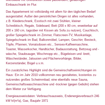
Einbauschrank im Flur.
Das Appartement ist vollständig mit allem für den täglichen Bedarf
ausgestattet. Außer den persönlichen Dingen ist alles vorhanden,
z.B. Kleiderschrank, Esstisch mit zwei Stühlen, kleiner
Schreibtisch, Regale, Sideboard, Bett (200 x 80 cm, erweiterbar auf
200 x 160 cm, tagsüber mit Kissen als Sofa zu nutzen), Couchtisch,
großer Spiegelschrank im Zimmer, Flatscreen-TV, Musikanlage,
Spiegelschrank im Bad, Balkonmöbel, Lampen, Geschirr, Besteck,
Töpfe, Pfannen, Vorratsdosen etc., Senseo-Kaffeemaschine,
Toaster, Wasserkocher, Handtücher, Badausstattung, Bettzeug und -
wäsche, Staubsauger, Wischmopp etc., Bügeleisen und -brett,
Wäscheständer, Jalousien und Flächenvorhänge, Bilder,
Kerzenständer, Bügel u.v.m.
Ein zusätzliches Highlight sind die Gemeinschaftseinrichtungen im
Haus: Ein im Jahr 2010 vollkommen neu gestaltetes, kostenlos zu
nutzendes großes Schwimmbad, eine ebenfalls neue Sauna,
Gemeinschaftswaschmaschine und -trockner (gegen Gebühr) stehen
dem Mieter zur Verfügung.
Energieausweisdaten: Verbrauchsausweis, Endenergieverbrauch 246
kW h/(m²a), Gas, Baujahr 1971