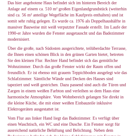
Das hier angebotene Haus befindet sich im hinteren Bereich der
Anlage auf einem ca. 510 m² großen Eigenlandgrundstück (weiterhin
sind ca. 56 m² anteilige Wegefläche im Kaufpreis enthalten) und ist
somit sehr ruhig gelegen. Es wurde ca. 1976 als Doppelhaushälfte in
massiver Bauweise mit weiß verputzter Fassade erstellt. Im Laufe der
1990-er Jahre wurden die Fenster ausgetauscht und das Badezimmer
modernisiert.
Über die große, nach Südosten ausgerichtete, teilüberdachte Terrasse,
die Ihnen einen schönen Blick in den grünen Garten bietet, betreten
Sie den kleinen Flur. Rechter Hand befindet sich das gemütliche
Wohnzimmer. Durch das große Fenster wirkt der Raum offen und
freundlich. Er ist ebenso mit grauem Teppichboden ausgelegt wie das
Schlafzimmer. Sämtliche Wände und Decken des Hauses sind
tapeziert und weiß gestrichen. Dazu passend sind auch die Türen und
Zargen in einem weißen Farbton und verleihen so dem Haus eine
harmonische Atmosphäre. Vom Wohnbereich gelangen Sie direkt in
die kleine Küche, die mit einer weißen Einbauzeile inklusive
Elektrogeräten ausgestattet ist.
Vom Flur aus linker Hand liegt das Badezimmer. Es verfügt über
einen Waschtisch, ein WC und eine Dusche. Ein Fenster sorgt für
ausreichend natürliche Belüftung und Belichtung. Neben dem