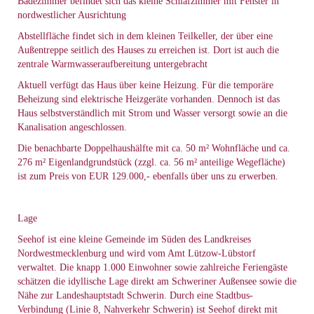
Badezimmer befindet sich das kleine Schlafzimmer mit Fenster in
nordwestlicher Ausrichtung
Abstellfläche findet sich in dem kleinen Teilkeller, der über eine
Außentreppe seitlich des Hauses zu erreichen ist. Dort ist auch die
zentrale Warmwasseraufbereitung untergebracht
Aktuell verfügt das Haus über keine Heizung. Für die temporäre
Beheizung sind elektrische Heizgeräte vorhanden. Dennoch ist das
Haus selbstverständlich mit Strom und Wasser versorgt sowie an die
Kanalisation angeschlossen.
Die benachbarte Doppelhaushälfte mit ca. 50 m² Wohnfläche und ca.
276 m² Eigenlandgrundstück (zzgl. ca. 56 m² anteilige Wegefläche)
ist zum Preis von EUR 129.000,- ebenfalls über uns zu erwerben.
Lage
Seehof ist eine kleine Gemeinde im Süden des Landkreises
Nordwestmecklenburg und wird vom Amt Lützow-Lübstorf
verwaltet. Die knapp 1.000 Einwohner sowie zahlreiche Feriengäste
schätzen die idyllische Lage direkt am Schweriner Außensee sowie die
Nähe zur Landeshauptstadt Schwerin. Durch eine Stadtbus-
Verbindung (Linie 8, Nahverkehr Schwerin) ist Seehof direkt mit